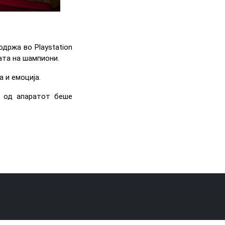
држа во Playstation
гата на шампиони.
 и емоција.
т од апаратот беше