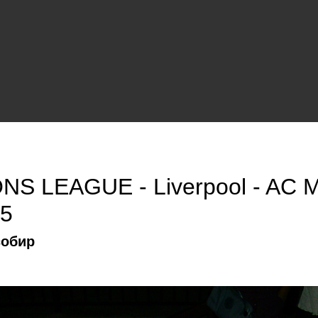
S LEAGUE - Liverpool - AC M
05
собир