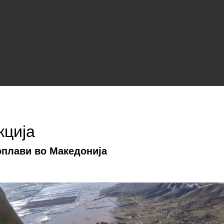
кција
оплави во Mакедонија