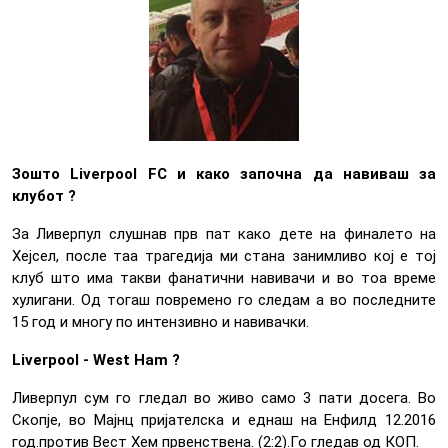
Зошто Liverpool FC и како започна да навиваш за
клубот ?
За Ливерпул слушнав прв пат како дете на финалето на
Хејсел, после таа трагедија ми стана занимливо кој е тој
клуб што има такви фанатични навивачи и во тоа време
хулигани. Од тогаш повремено го следам а во последните
15 год и многу по интензивно и навивачки.
Liverpool - West Ham ?
Ливерпул сум го гледал во живо само 3 пати досега. Во
Скопје, во Мајнц пријателска и еднаш на Енфилд 12.2016
год.против Вест Хем првенствена. (2:2).Го гледав од КОП.