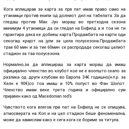
Кога аплицарав за карта за прв пат имав право само на
утакмици против екипи од долниот дел на табелата. За да
гледаш против Ман. Јун. мораш во претходна сезона
минимум 4 утакмици да си гледал на Енфилд а и тоа не ти
гарантира дека ке добиеш карта.Продажбата на карти оди
секогаш крајот на јули за цела полусезона.Продажбата
трае 60 мин. и за тие 60мин. се распродаде секогаш целиот
стадион за таа полусезона.
Нормално,за да аплицираш за карта мораш да имаш
официјално членство во клубот кое не е воопшто скапо за
разлика од други клубови во Европа 34€ годишно(н.п.р. за
Келн е 90€)со тоа имаш и 10% попуст во Фан Шопот.
Членство имам веке трета година и официјално сум
пријавен како од Macedonian red‘s.
Чувството кога влегов прв пат на Енфилд не се опишува,
атмосверата на Коп и на цел стадион беше феноменална,
може да замислам како е сега кога се бориме за титула.