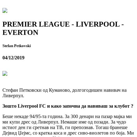
PREMIER LEAGUE - LIVERPOOL -
EVERTON
Stefan Petkovski
04/12/2019
Стефан Петковски од Куманово, долгогодишен навивач на
Ливерпул.
Зошто Liverpool FC и како започна да навиваш за клубот ?
Беше некаде 94/95-та година. За 300 денари на пазар мајка ми
ми купи дрес од Ливерпул. Немаше име од позади. За чудо
истиот ден ги сретнав на ТВ, ги препознав. Тогаш бранеше
Дејвид Џејмс, со кратка коса и дрес сиво-виолетов по боја. Ми