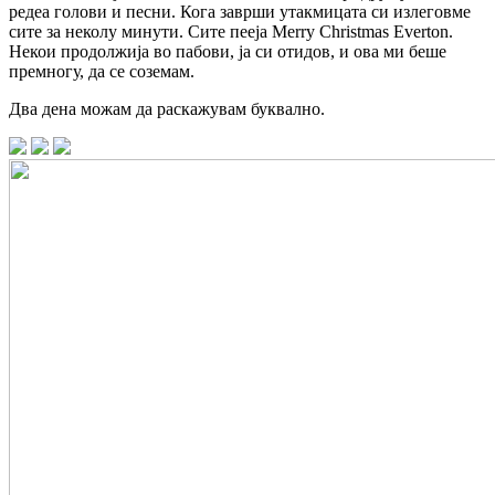
редеа голови и песни. Кога заврши утакмицата си излеговме
сите за неколу минути. Сите пееја Merry Christmas Everton.
Некои продолжија во пабови, ја си отидов, и ова ми беше
премногу, да се соземам.
Два дена можам да раскажувам буквално.