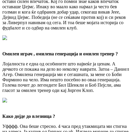
остави силен впечаток. Кој го помни знае каков впечаток
оставаше Џејмс. Инаку во маало како најмал ја често бев
голман и кога ќе одбранев добар удар, секогаш викав Јеее,
Дејвид Џејмс. Победија (не се сеќавам против кој) и си реков
за Ливерпул навивам од сега. И тоа беше мојата историја со
фудбалот и со одбир на омилен клуб.
Омилен играч , омилена генерација и омилен тренер ?
Лојалноста е една од особините што највеќе ја ценам. А
дечкото се покажа на дело во неколку наврати. Затоа – Даниел
Агер. Омилена генерација ми е сегашната, за мене со Боби
Фирмино на чело. Има нешто посебно во оваа генерација.
Голема почит до легендите Бил Шенкли и Боб Пејсли, ама
гласот за омилен тренер оди кај Јирген Клоп.
Како дојде до влезница ?
Уфффф. Ова беше стресно. 4 часа пред утакмицата ми стигна
на адреса. Ја купив од fanpass.co.uk. Изгледа мораше да стигне