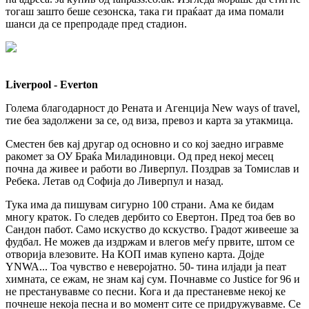
тогаш зашто беше сезонска, така ги праќаат да има помали
шанси да се препродаде пред стадион.
Liverpool - Everton
Голема благодарност до Рената и Агенција New ways of travel,
тие беа задолжени за се, од виза, превоз и карта за утакмица.
Сместен бев кај другар од основно и со кој заедно игравме
ракомет за ОУ Браќа Миладиновци. Од пред некој месец
почна да живее и работи во Ливерпул. Поздрав за Томислав и
Ребека. Летав од Софија до Ливерпул и назад.
Тука има да пишувам сигурно 100 страни. Ама ке бидам
многу краток. Го следев дербито со Евертон. Пред тоа бев во
Сандон пабот. Само искуство до кскуство. Градот живееше за
фудбал. Не можев да издржам и влегов меѓу првите, штом се
отворија влезовите. На КОП имав купено карта. Дојде
YNWA... Тоа чувство е неверојатно. 50- тина илјади ја пеат
химната, се ежам, не знам кај сум. Почнавме со Justice for 96 и
не престанувавме со песни. Кога и да престаневме некој ке
почнеше некоја песна и во момент сите се придружувавме. Се