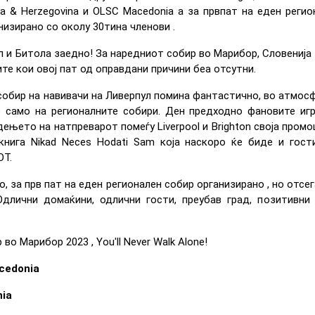
nia & Herzegovina и OLSC Macedonia а за првпат на еден реги
низирано со околу 30тина членови .
п и Битола заедно! За наредниот собир во Марибор, Словенија 
ите кои овој пат од оправдани причини беа отсутни.
собир на навивачи на Ливерпул помина фантастично, во атмосф
 само на регионалните собири. Ден предходно фановите игр
дењето на натпреварот помеѓу Liverpool и Brighton своја промоц
 книга Nikad Neces Hodati Sam која наскоро ќе биде и гос
OT.
о, за прв пат на еден регионален собир организирано , но отсе
Одлични домаќини, одлични гости, преубав град, позитивни
о Марибор 2023 , You'll Never Walk Alone!
cedonia
nia