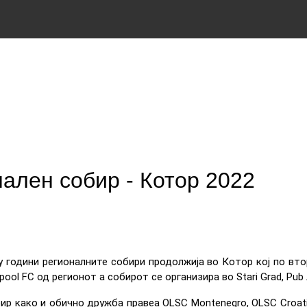
нален собир - Котор 2022
у години регионалните собири продолжија во Котор кој по вт
pool FC од регионот а собирот се организира во Stari Grad, Pub 
ир како и обично дружба правеа OLSC Montenegro, OLSC Croatia