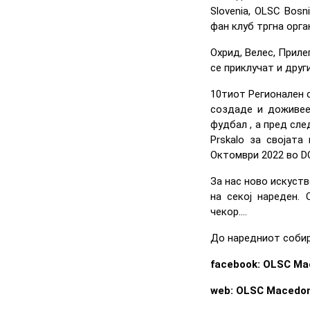
Slovenia, OLSC Bos
фан клуб тргна орга
Охрид, Велес, Приле
се приклучат и друг
10тиот Регионален 
создаде и доживее
фудбал , а пред сле
Prskalo за својата
Октомври 2022 во D
За нас ново искуств
на секој нареден. 
чекор....
До наредниот собир в
facebook: OLSC Ma
web: OLSC Macedo