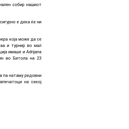
онален собир нашиот
сигурно е дека ќе ни
ера која може да се
аа и турнир во мал
ија имаше и Adrijana
тин во Битола на 23
га па натаму редовни
 впечатоци на секој