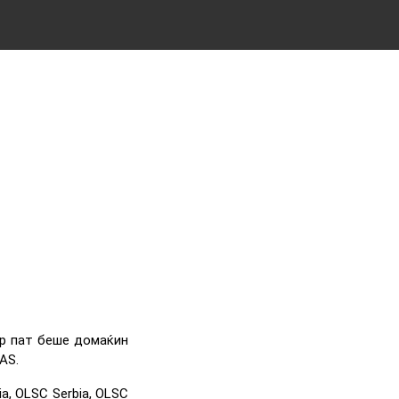
ор пат беше домаќин
AS.
, OLSC Serbia, OLSC