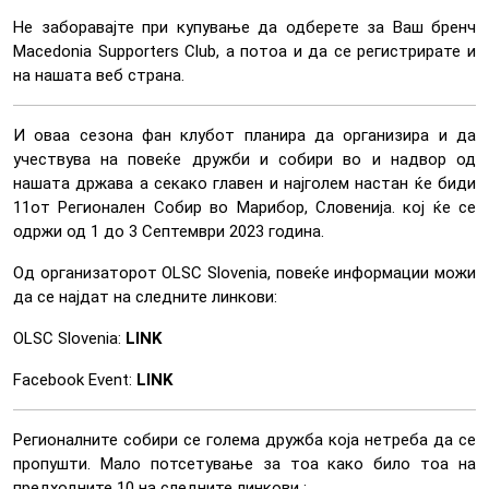
Не заборавајте при купување да одберете за Ваш бренч
Macedonia Supporters Club, а потоа и да се регистрирате и
на нашата веб страна.
И оваа сезона фан клубот планира да организира и да
учествува на повеќе дружби и собири во и надвор од
нашата држава а секако главен и најголем настан ќе биди
11от Регионален Собир во Марибор, Словенија. кој ќе се
одржи од 1 до 3 Септември 2023 година.
Од организаторот OLSC Slovenia, повеќе информации можи
да се најдат на следните линкови:
OLSC Slovenia:
LINK
Facebook Event:
LINK
Регионалните собири се голема дружба која нетреба да се
пропушти. Maло потсетување за тоа како било тоа на
предходните 10 на следните линкови :