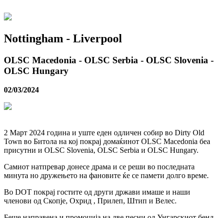
Nottingham - Liverpool
OLSC Macedonia - OLSC Serbia - OLSC Slovenia -
OLSC Hungary
02/03/2024
2 Март 2024 година и уште еден одличен собир во Dirty Old
Town во Битола на кој покрај домаќинот OLSC Macedonia беа
присутни и OLSC Slovenia, OLSC Serbia и OLSC Hungary.
Самиот натпревар донесе драма и се реши во последната
минута но дружењето на фановите ќе се памети долго време.
Во DOT покрај гостите од други држави имаше и наши
членови од Скопје, Охрид , Прилеп, Штип и Велес.
Беше направена и промоција на две песни од Унгарскиот бенд