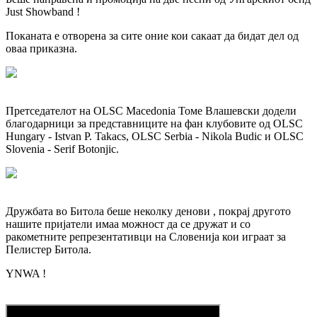
Just Showband !
Поканата е отворена за сите оние кои сакаат да бидат дел од
оваа приказна.
Претседателот на OLSC Macedonia Томе Влашевски додели
благодарници за представниците на фан клубовите од OLSC
Hungary - Istvan P. Takacs, OLSC Serbia - Nikola Budic и OLSC
Slovenia - Serif Botonjic.
Дружбата во Битола беше неколку денови , покрај другото
нашите пријатели имаа можност да се дружат и со
ракометните репрезентативци на Словенија кои играат за
Пелистер Битола.
YNWA !