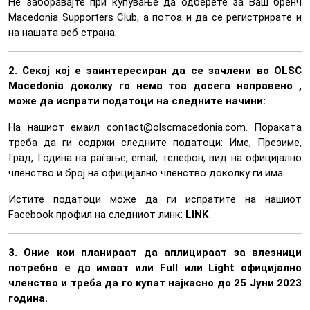
Не заборавајте при купување да одберете за Ваш бренч
Macedonia Supporters Club, а потоа и да се регистрирате и
на нашата веб страна.
2. Секој кој е заинтересиран да се зачлени во OLSC
Macedonia доколку го нема тоа досега направено ,
може да испрати податоци на следните начини:
На нашиот емаил contact@olscmacedonia.com. Пораката
треба да ги содржи следните податоци: Име, Презиме,
Град, Година на раѓање, email, телефон, вид на официјално
членство и број на официјално членство доколку ги има.
Истите податоци може да ги испратите на нашиот
Facebook профил на следниот линк:
LINK
3. Оние кои планираат да аплицираат за влезници
потребно е да имаат или Full или Light официјално
членство и треба да го купат најкасно до 25 Јуни 2023
година.