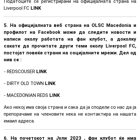
Податоците се регистрирани на официјалната страна на
Liverpool FC
LINK
5. На официјалната веб страна на OLSC Macedonia и
профилот на Facebook може да следите новости и
написи околу работата на фан клубот, а доколку
сакате да прочитате други теми околу Liverpool FC,
постојат повеќе страни на социјалните мрежи. Дел од
нив се :
- REDSCOUSER
LINK
- DIRTY OLD TOWN
LINK
- MACEDONIAN REDS
LINK
Ако некој има своја страна и сака да ја сподели со нас да ја
препорачаме на членовите нека не контактира на нашата
емаил адреса.
6. На почетокот на Јули 2023 , фан клубот ќе има