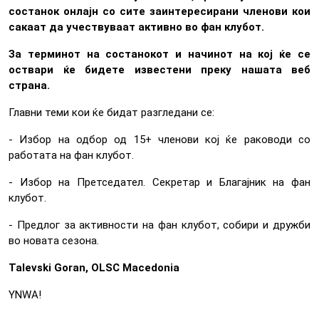
состанок онлајн со сите заинтересирани членови кои
сакаат да учествуваат активно во фан клубот.
За терминот на состанокот и начинот на кој ќе се
оствари ќе бидете известени преку нашата веб
страна.
Главни теми кои ќе бидат разгледани се:
- Избор на одбор од 15+ членови кој ќе раководи со
работата на фан клубот.
- Избор на Претседател. Секретар и Благајник на фан
клубот.
- Предлог за активности на фан клубот, собири и дружби
во новата сезона.
Talevski Goran, OLSC Macedonia
YNWA!