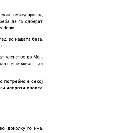
езона почнувајќи од
треба да го одберат
edonia.
лед во нашата база.
от.
т членство во Мај ,
уваат и можност за
о потребно е секој
 ги испрати своите
во доколку го има,