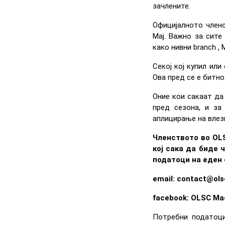
зачлените.
Официјалното членс
Мај. Важно за сите
како нивни branch ,
Секој кој купил ил
Ова пред се е битно
Оние кои сакаат да
пред сезона, и за
аплицирање на влезни
Членството во OLS
кој сака да биде 
податоци на еден 
email: contact@ol
facebook: OLSC Ma
Потребни податоци