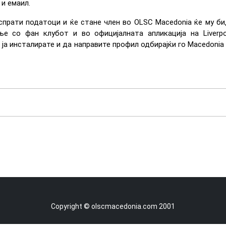
и емаил.
 испрати податоци и ќе стане член во OLSC Macedonia ќе му би
ње со фан клубот и во официјалната апликација на Liverpo
ја инсталирате и да направите профил одбирајќи го Macedonia 
Copyright © olscmacedonia.com 2001