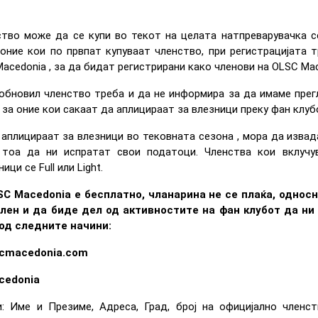
тво може да се купи во текот на целата натпреварувачка с
 оние кои по првпат купуваат членство, при регистрацијата 
 Macedonia , за да бидат регистрирани како членови на OLSC Mac
и обновил членство треба и да не информира за да имаме прег
 за оние кои сакаат да аплицираат за влезници преку фан клуб
 аплицираат за влезници во тековната сезона , мора да извада
 тоа да ни испратат свои податоци. Членства кои вклуч
ци се Full или Light.
C Macedonia е бесплатно, чланарина не се плаќа, односн
член и да биде дел од активностите на фан клубот да ни
од следните начини:
scmacedonia.com
cedonia
: Име и Презиме, Адреса, Град, број на официјално членст