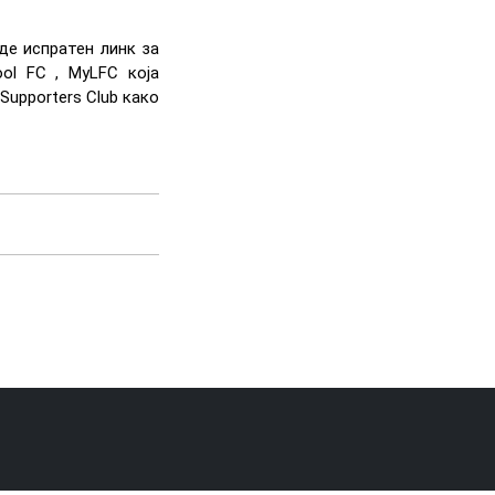
де испратен линк за
ol FC , MyLFC која
Supporters Club како